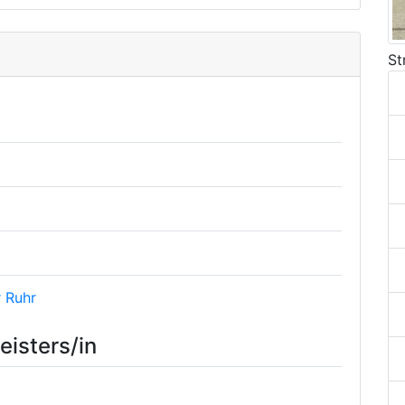
St
 Ruhr
isters/in