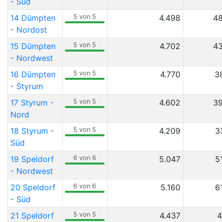
- Süd
14 Dümpten
5 von 5
4.498
48
- Nordost
15 Dümpten
5 von 5
4.702
43
- Nordwest
16 Dümpten
5 von 5
4.770
3
- Styrum
17 Styrum -
5 von 5
4.602
39
Nord
18 Styrum -
5 von 5
4.209
3
Süd
19 Speldorf
6 von 6
5.047
5
- Nordwest
20 Speldorf
6 von 6
5.160
6
- Süd
21 Speldorf
5 von 5
4.437
4