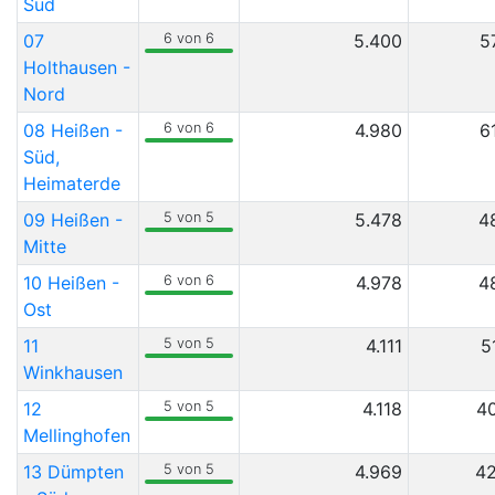
Süd
07
6 von 6
5.400
5
Holthausen -
Nord
08 Heißen -
6 von 6
4.980
6
Süd,
Heimaterde
09 Heißen -
5 von 5
5.478
4
Mitte
10 Heißen -
6 von 6
4.978
4
Ost
11
5 von 5
4.111
5
Winkhausen
12
5 von 5
4.118
4
Mellinghofen
13 Dümpten
5 von 5
4.969
42