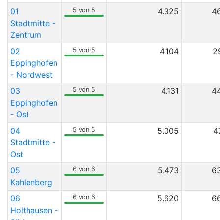
01
5 von 5
4.325
4
Stadtmitte -
Zentrum
02
5 von 5
4.104
2
Eppinghofen
- Nordwest
03
5 von 5
4.131
4
Eppinghofen
- Ost
04
5 von 5
5.005
4
Stadtmitte -
Ost
05
6 von 6
5.473
6
Kahlenberg
06
6 von 6
5.620
6
Holthausen -