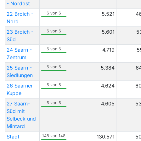
- Nordost
22 Broich -
6 von 6
5.521
4
Nord
23 Broich -
6 von 6
5.601
5
Süd
24 Saarn -
6 von 6
4.719
5
Zentrum
25 Saarn -
6 von 6
5.384
6
Siedlungen
26 Saarner
6 von 6
4.624
60
Kuppe
27 Saarn-
6 von 6
4.605
53
Süd mit
Selbeck und
Mintard
Stadt
148 von 148
130.571
50