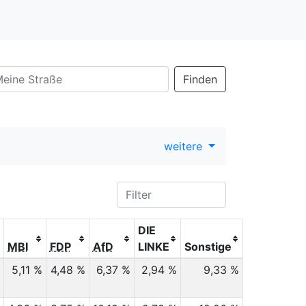
Finden
weitere
DIE
MBI
FDP
AfD
LINKE
Sonstige
%
5,11 %
4,48 %
6,37 %
2,94 %
9,33 %