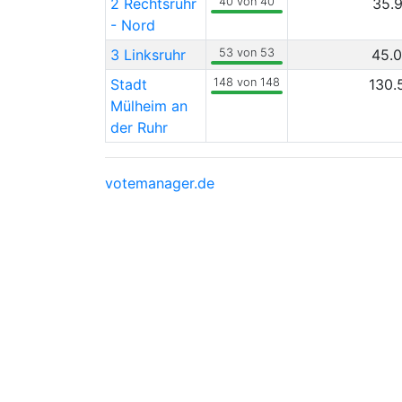
2 Rechtsruhr
40 von 40
35.
- Nord
3 Linksruhr
53 von 53
45.
Stadt
148 von 148
130.
Mülheim an
der Ruhr
votemanager.de