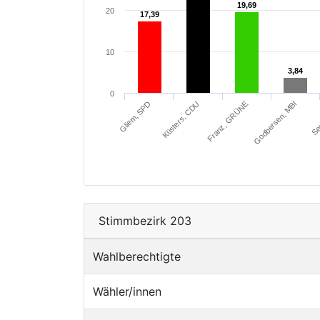
19,69
19,69
20
17,39
17,39
10
3,84
3,84
0
Gliem, SPD
Küsters, CDU
Franz, GRÜNE
Godbersen, MBI
Se
Stimmbezirk 203
Wahlberechtigte
Wähler/innen