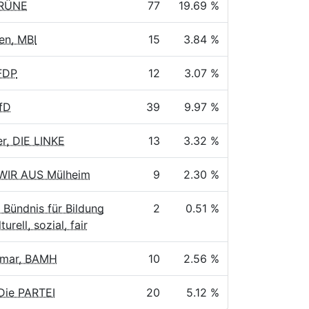
GRÜNE
77
19.69 %
en, MBI
15
3.84 %
FDP
12
3.07 %
AfD
39
9.97 %
r, DIE LINKE
13
3.32 %
 WIR AUS Mülheim
9
2.30 %
 Bündnis für Bildung
2
0.51 %
turell, sozial, fair
hmar, BAMH
10
2.56 %
 Die PARTEI
20
5.12 %