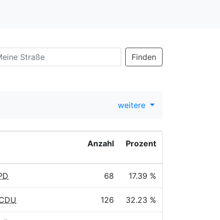
Finden
weitere
Anzahl
Prozent
SPD
68
17.39 %
 CDU
126
32.23 %