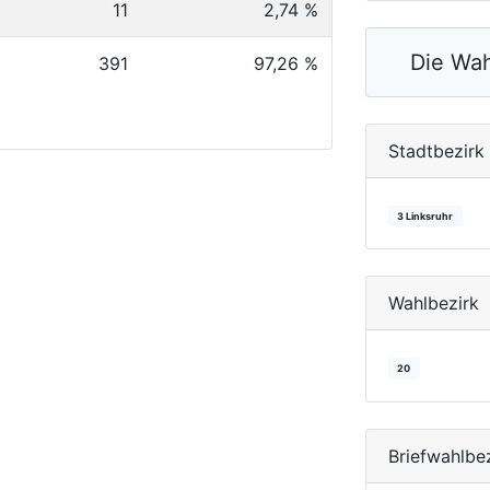
11
2,74 %
Die Wah
391
97,26 %
Stadtbezirk
3 Linksruhr
Wahlbezirk
20
Briefwahlbe