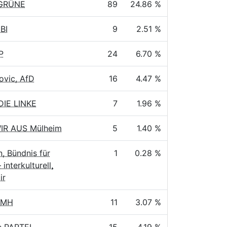
 GRÜNE
89
24.86 %
BI
9
2.51 %
P
24
6.70 %
ovic, AfD
16
4.47 %
 DIE LINKE
7
1.96 %
WIR AUS Mülheim
5
1.40 %
, Bündnis für
1
0.28 %
 interkulturell,
ir
AMH
11
3.07 %