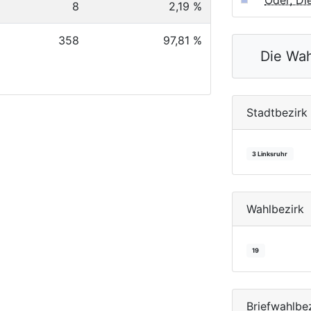
Oder, Di
8
2,19 %
358
97,81 %
Die Wah
Stadtbezirk
3 Linksruhr
Wahlbezirk
19
Briefwahlbe