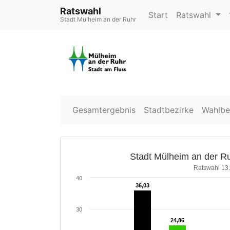
Ratswahl
Start
Ratswahl
Stadt Mülheim an der Ruhr
Gesamtergebnis
Stadtbezirke
Wahlbe
Stadt Mülheim an der Ru
Ratswahl 13
40
36,03
36,03
30
24,86
24,86