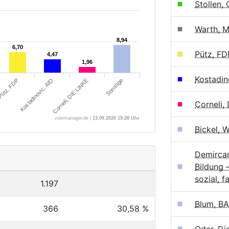
Stollen,
Warth, M
8,94
8,94
6,70
6,70
Pütz, FD
4,47
4,47
1,96
1,96
Kostadin
ütz, FDP
Kostadinovic, AfD
Corneli, DIE LINKE
Sonstige
Corneli,
votemanager.de |
13.09.2020 19:28 Uhr
Bickel, 
Demircan
Bildung –
sozial, fa
1.197
Blum, B
366
30,58 %