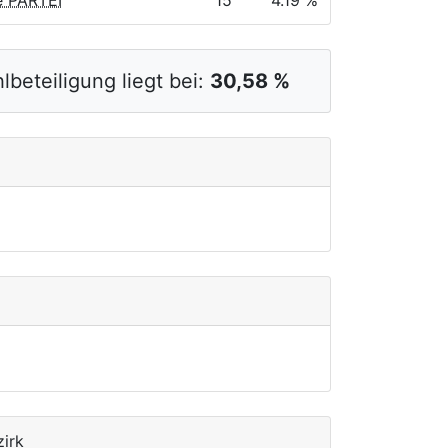
e PARTEI
15
4.19 %
lbeteiligung liegt bei:
30,58 %
zirk