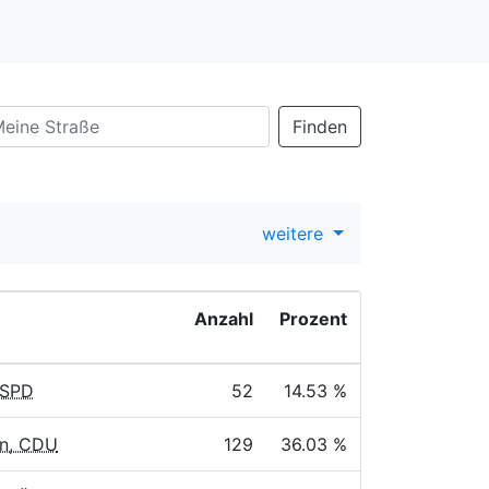
Finden
weitere
Anzahl
Prozent
 SPD
52
14.53 %
n, CDU
129
36.03 %