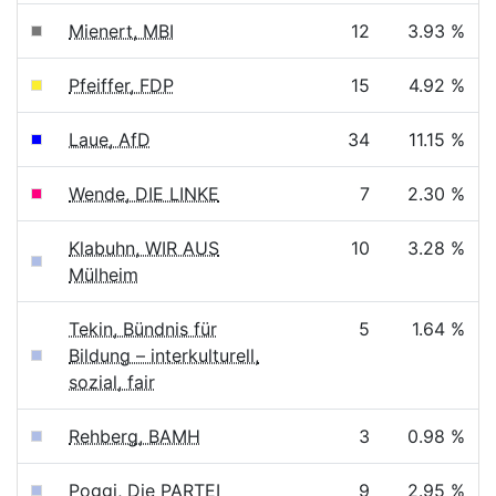
Mienert, MBI
12
3.93 %
Pfeiffer, FDP
15
4.92 %
Laue, AfD
34
11.15 %
Wende, DIE LINKE
7
2.30 %
Klabuhn, WIR AUS
10
3.28 %
Mülheim
Tekin, Bündnis für
5
1.64 %
Bildung – interkulturell,
sozial, fair
Rehberg, BAMH
3
0.98 %
Poggi, Die PARTEI
9
2.95 %