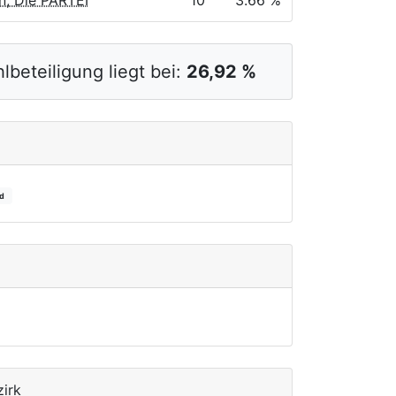
, Die PARTEI
10
3.66 %
lbeteiligung liegt bei:
26,92 %
rd
zirk