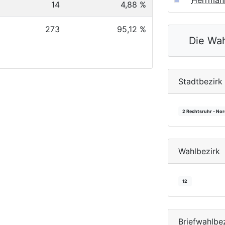
Herrmann
14
4,88 %
273
95,12 %
Die Wah
Stadtbezirk
2 Rechtsruhr - No
Wahlbezirk
12
Briefwahlbe