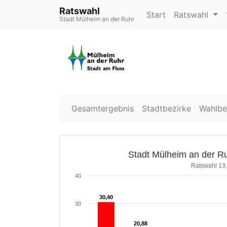
Ratswahl
Start
Ratswahl
Stadt Mülheim an der Ruhr
Gesamtergebnis
Stadtbezirke
Wahlbe
Stadt Mülheim an der Ru
Ratswahl 13
40
30,40
30,40
30
20,88
20,88