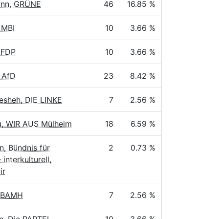
nn, GRÜNE
46
16.85 %
 MBI
10
3.66 %
 FDP
10
3.66 %
 AfD
23
8.42 %
esheh, DIE LINKE
7
2.56 %
u, WIR AUS Mülheim
18
6.59 %
, Bündnis für
2
0.73 %
 interkulturell,
ir
, BAMH
7
2.56 %