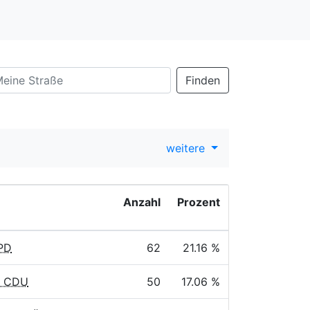
Finden
weitere
Anzahl
Prozent
SPD
62
21.16 %
, CDU
50
17.06 %