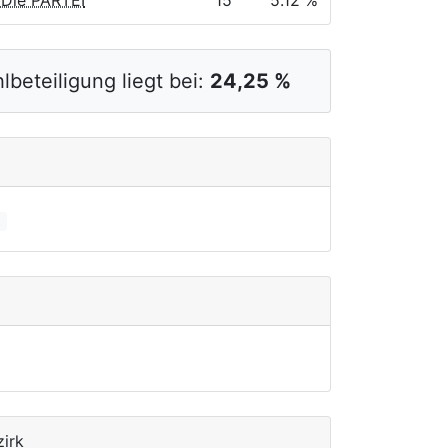
 Die PARTEI
15
5.12 %
lbeteiligung liegt bei:
24,25 %
zirk