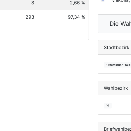
Makolla,
8
2,66 %
293
97,34 %
Die Wah
Stadtbezirk
1 Rechtsruhr - Süd
Wahlbezirk
10
Briefwahlbe