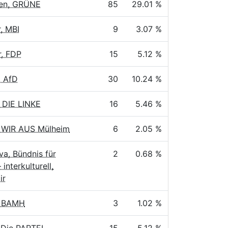
ken, GRÜNE
85
29.01 %
r, MBI
9
3.07 %
r, FDP
15
5.12 %
, AfD
30
10.24 %
 DIE LINKE
16
5.46 %
, WIR AUS Mülheim
6
2.05 %
a, Bündnis für
2
0.68 %
 interkulturell,
ir
z, BAMH
3
1.02 %