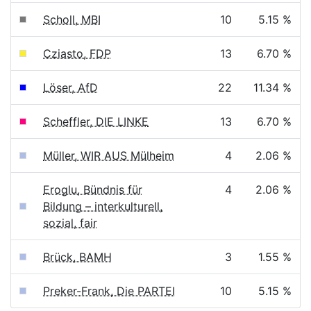
Scholl, MBI
10
5.15 %
Cziasto, FDP
13
6.70 %
Löser, AfD
22
11.34 %
Scheffler, DIE LINKE
13
6.70 %
Müller, WIR AUS Mülheim
4
2.06 %
Eroglu, Bündnis für
4
2.06 %
Bildung – interkulturell,
sozial, fair
Brück, BAMH
3
1.55 %
Preker-Frank, Die PARTEI
10
5.15 %