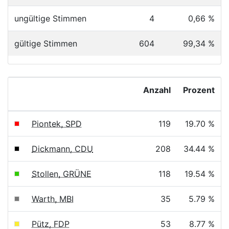
ungültige Stimmen
4
0,66 %
gültige Stimmen
604
99,34 %
Anzahl
Prozent
Piontek, SPD
119
19.70 %
Dickmann, CDU
208
34.44 %
Stollen, GRÜNE
118
19.54 %
Warth, MBI
35
5.79 %
Pütz, FDP
53
8.77 %