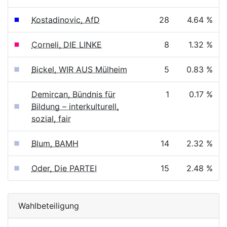
Kostadinovic, AfD
28
4.64 %
Corneli, DIE LINKE
8
1.32 %
Bickel, WIR AUS Mülheim
5
0.83 %
Demircan, Bündnis für
1
0.17 %
Bildung – interkulturell,
sozial, fair
Blum, BAMH
14
2.32 %
Oder, Die PARTEI
15
2.48 %
Wahlbeteiligung