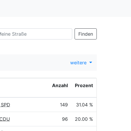
Finden
weitere
Anzahl
Prozent
, SPD
149
31.04 %
, CDU
96
20.00 %