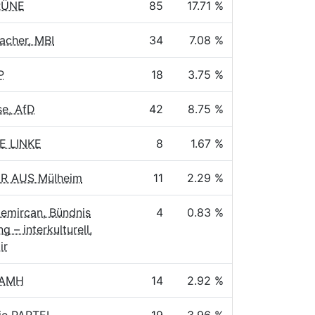
RÜNE
85
17.71 %
acher, MBI
34
7.08 %
P
18
3.75 %
e, AfD
42
8.75 %
IE LINKE
8
1.67 %
WIR AUS Mülheim
11
2.29 %
emircan, Bündnis
4
0.83 %
ng – interkulturell,
ir
BAMH
14
2.92 %