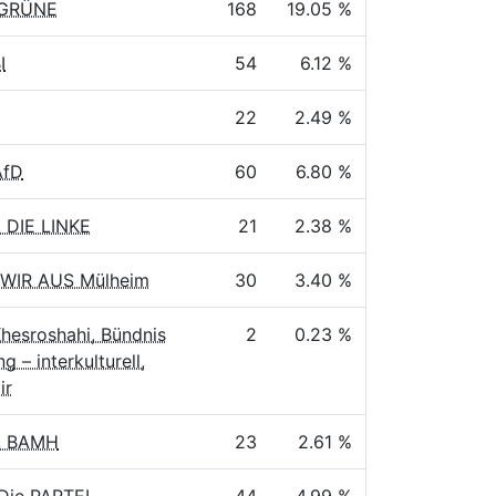
 GRÜNE
168
19.05 %
I
54
6.12 %
22
2.49 %
AfD
60
6.80 %
 DIE LINKE
21
2.38 %
 WIR AUS Mülheim
30
3.40 %
hesroshahi, Bündnis
2
0.23 %
ng – interkulturell,
ir
, BAMH
23
2.61 %