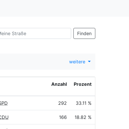
Finden
weitere
Anzahl
Prozent
 SPD
292
33.11 %
 CDU
166
18.82 %