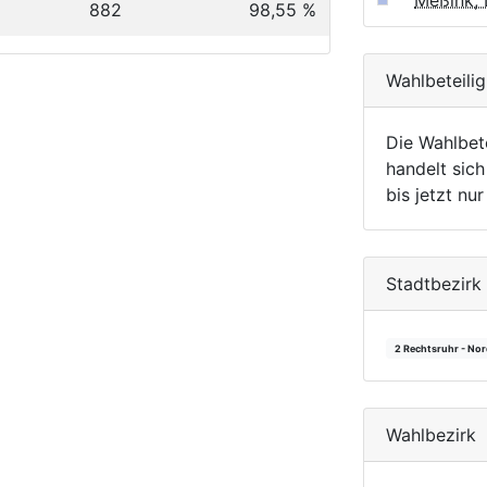
Meßink, 
882
98,55 %
Wahlbeteili
Die Wahlbet
handelt sich
bis jetzt nu
Stadtbezirk
2 Rechtsruhr - No
Wahlbezirk