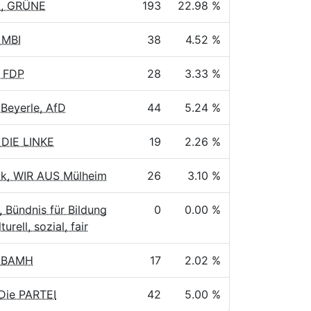
t, GRÜNE
193
22.98 %
 MBI
38
4.52 %
, FDP
28
3.33 %
 Beyerle, AfD
44
5.24 %
 DIE LINKE
19
2.26 %
ck, WIR AUS Mülheim
26
3.10 %
, Bündnis für Bildung
0
0.00 %
turell, sozial, fair
, BAMH
17
2.02 %
Die PARTEI
42
5.00 %