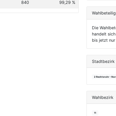
840
99,29 %
Wahlbeteili
Die Wahlbet
handelt sich
bis jetzt nu
Stadtbezirk
2 Rechtsruhr - No
Wahlbezirk
11