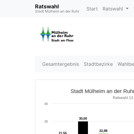
Ratswahl
Start
Ratswahl
Stadt Mülheim an der Ruhr
Gesamtergebnis
Stadtbezirke
Wahlbe
Stadt Mülheim an der Ruhr
Ratswahl 13
40
30,00
30,00
30
22,98
22,98
21,55
21,55