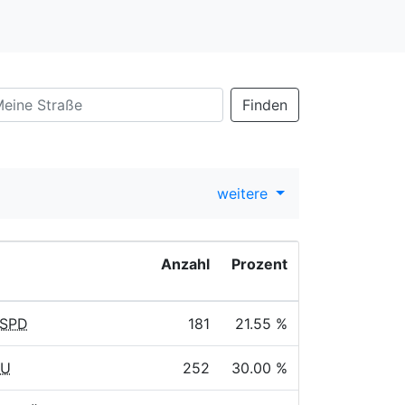
Finden
weitere
Anzahl
Prozent
 SPD
181
21.55 %
DU
252
30.00 %