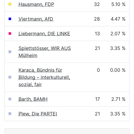
Hausmann, FDP
32
5.10 %
Viertmann, AfD
28
4.47 %
Liebermann, DIE LINKE
13
2.07 %
Splettstösser, WIR AUS
21
3.35 %
Mülheim
Karaca, Bündnis für
0
0.00 %
Bildung – interkulturell,
sozial, fair
Barth, BAMH
17
2.71 %
Plew, Die PARTEI
21
3.35 %