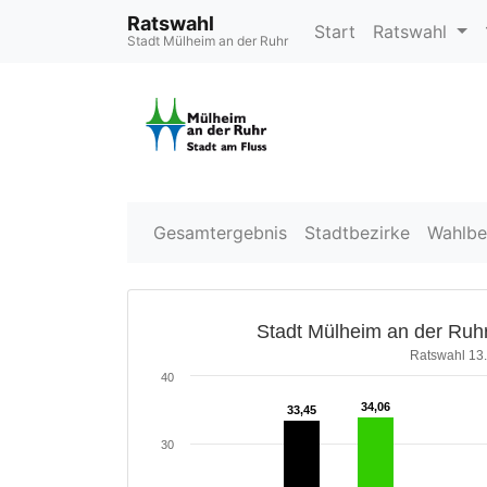
Ratswahl
Start
Ratswahl
Stadt Mülheim an der Ruhr
Gesamtergebnis
Stadtbezirke
Wahlbe
Stadt Mülheim an der Ruhr
Ratswahl 13
40
34,06
34,06
33,45
33,45
30