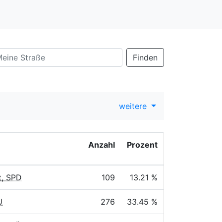
Finden
weitere
Anzahl
Prozent
t, SPD
109
13.21 %
U
276
33.45 %