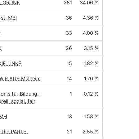
t, GRÜNE
281
34.06 %
st, MBI
36
4.36 %
P
33
4.00 %
D
26
3.15 %
DIE LINKE
15
1.82 %
 WIR AUS Mülheim
14
1.70 %
ndnis für Bildung –
1
0.12 %
rell, sozial, fair
AMH
13
1.58 %
 Die PARTEI
21
2.55 %