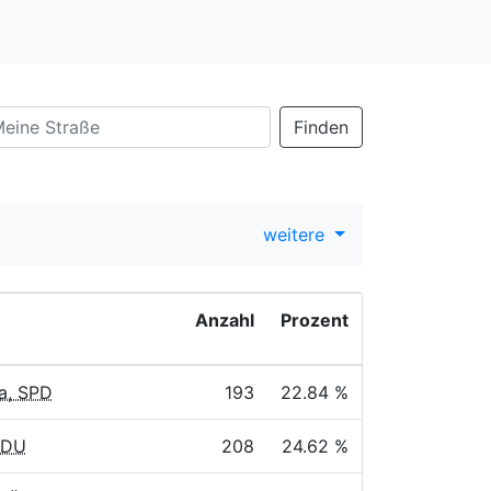
Finden
weitere
Anzahl
Prozent
a, SPD
193
22.84 %
CDU
208
24.62 %