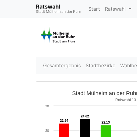
Ratswahl
Start
Ratswahl
Stadt Mülheim an der Ruhr
Gesamtergebnis
Stadtbezirke
Wahlbe
Stadt Mülheim an der Ruhr
Ratswahl 13
30
24,62
24,62
22,84
22,84
22,13
22,13
20