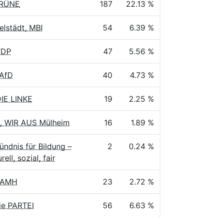
GRÜNE
187
22.13 %
lstädt, MBI
54
6.39 %
FDP
47
5.56 %
 AfD
40
4.73 %
DIE LINKE
19
2.25 %
, WIR AUS Mülheim
16
1.89 %
ündnis für Bildung –
2
0.24 %
rell, sozial, fair
BAMH
23
2.72 %
Die PARTEI
56
6.63 %